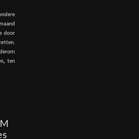
ondere
 maand
ie door
zetten.
ederom
n, ten
SM
es