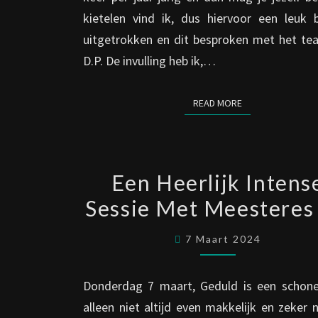
kietelen vind ik, dus hiervoor een leuk 
uitgetrokken en dit besproken met het te
D.P. De invulling heb ik,…
READ MORE
READ MORE
EEN
Een Heerlijk Intens
HEERLIJK
Sessie Met Meesteres
INTENSE
SESSIE
7 Maart 2024
MET
MEESTERES
Donderdag 7 maart, Geduld is een schone
DO
alleen niet altijd even makkelijk en zeker n