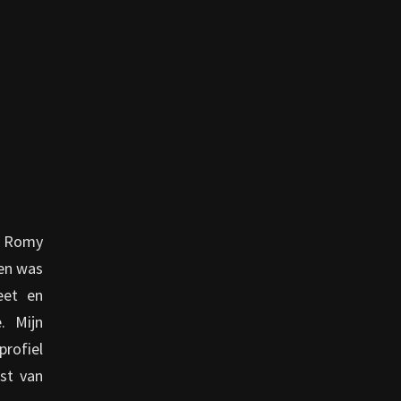
G
s Romy
 en was
eet en
. Mijn
profiel
st van