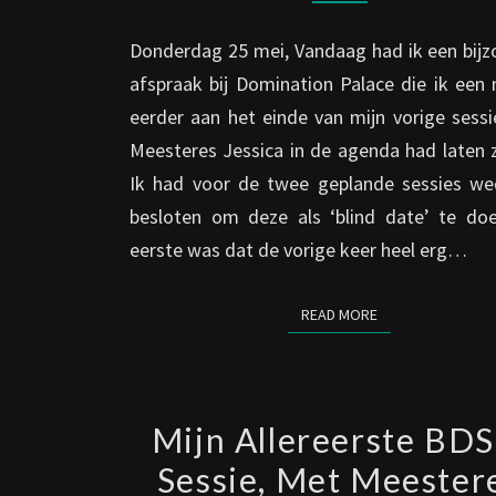
MET
MRS.
Donderdag 25 mei, Vandaag had ik een bijz
DO
afspraak bij Domination Palace die ik een
EN
eerder aan het einde van mijn vorige sess
MRS.
Meesteres Jessica in de agenda had laten 
GIA
Ik had voor de twee geplande sessies w
besloten om deze als ‘blind date’ te doe
eerste was dat de vorige keer heel erg…
READ MORE
READ MORE
MIJN
Mijn Allereerste BD
ALLEREERSTE
Sessie, Met Meester
BDSM