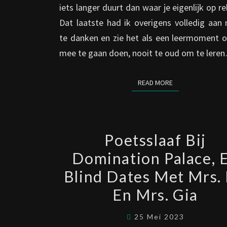
iets langer duurt dan waar je eigenlijk op r
Dat laatste had ik overigens volledig aan
te danken en zie het als een leermoment o
mee te gaan doen, nooit te oud om te lere
READ MORE
READ MORE
POETSSLAAF
Poetsslaaf Bij
BIJ
Domination Palace, 
DOMINATION
Blind Dates Met Mrs.
PALACE,
EN
En Mrs. Gia
BLIND
25 Mei 2023
DATES