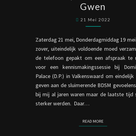
Gwen
SESSIE,
MET
21 Mei 2022
MEESTERES
GWEN
Zaterdag 21 mei, Donderdagmiddag 19 mei, 
zover, uiteindelijk voldoende moed verzam
de telefoon gepakt om een afspraak te
voor een kennismakingssessie bij Domi
Palace (D.P.) in Valkenswaard om eindelijk
geven aan de sluimerende BDSM gevoelens 
bij mij al jaren waren maar de laatste tijd
sterker werden. Daar…
READ MORE
READ MORE