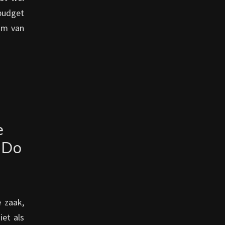
budget
am van
e
 Do
 zaak,
iet als