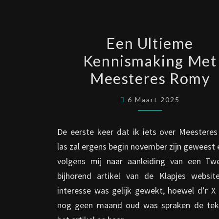
EEN
Een Ultieme
ULTIEME
Kennismaking Met
KENNISMAKIN
Meesteres Romy
MET
MEESTERES
6 Maart 2025
ROMY
De eerste keer dat ik iets over Meestere
las zal ergens begin november zijn geweest
volgens mij naar aanleiding van een Tw
bijhorend artikel van de Klapjes website
interesse was gelijk gewekt, hoewel d’r X 
nog geen maand oud was spraken de tek