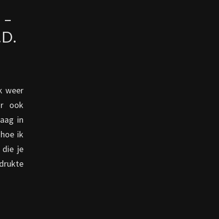
 –
.D.
k weer
ar ook
raag in
 hoe ik
 die je
drukte