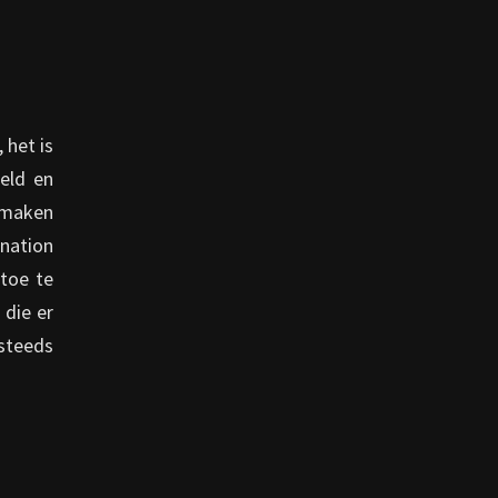
het is
eld en
 maken
nation
 toe te
die er
 steeds