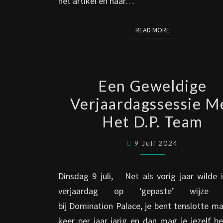
het artikel en haar…
READ MORE
READ MORE
EEN
Een Geweldige
GEWELDIGE
Verjaardagssessie M
VERJAARDAGSS
Het D.P. Team
MET
HET
9 Juli 2024
D.P.
TEAM
Dinsdag 9 juli, Net als vorig jaar wilde 
verjaardag op ‘gepaste’ wijze v
bij Domination Palace, je bent tenslotte m
keer per jaar jarig en dan mag je jezelf b