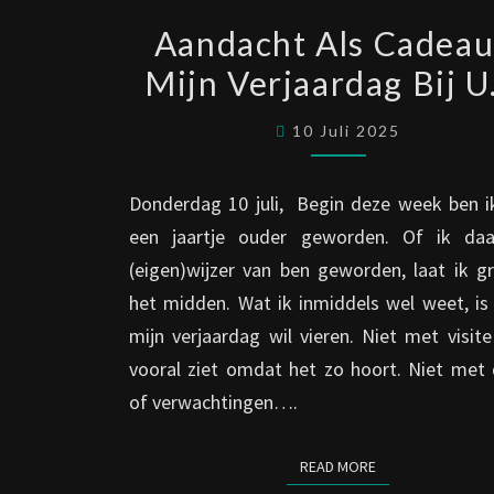
AANDACHT
Aandacht Als Cadeau
ALS
Mijn Verjaardag Bij U
CADEAU
–
10 Juli 2025
MIJN
VERJAARDAG
Donderdag 10 juli, Begin deze week ben i
BIJ
een jaartje ouder geworden. Of ik da
U.D.
(eigen)wijzer van ben geworden, laat ik g
het midden. Wat ik inmiddels wel weet, is
mijn verjaardag wil vieren. Niet met visite
vooral ziet omdat het zo hoort. Niet met 
of verwachtingen….
READ MORE
READ MORE