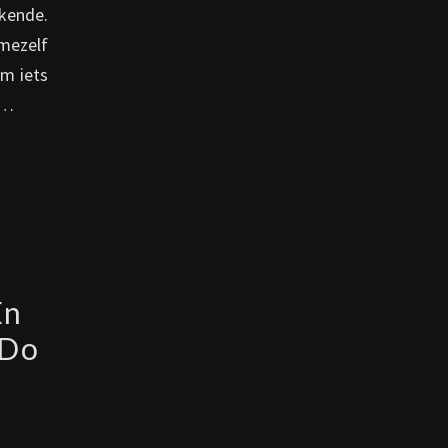
ekende.
 mezelf
m iets
n…
En
 Do