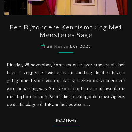
EEN
Een Bijzondere Kennismaking Met
BIJZONDERE
Meesteres Sage
KENNISMAKING
MET
28 November 2023
MEESTERES
SAGE
Dinsdag 28 november, Soms moet je ijzer smeden als het
heet is zeggen ze wel eens en vandaag deed zich zo’n
gelegenheid voor waarop dat spreekwoord zondermeer
van toepassing was. Sinds kort loopt er een nieuwe dame
mee bij Domination Palace die toevallig ook aanwezig was
op de dinsdagen dat ik aan het poetsen…
READ MORE
READ MORE