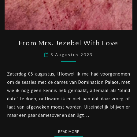
FROM
From Mrs. Jezebel With Love
MRS.
JEZEBEL
5 Augustus 2023
WITH
LOVE
Zaterdag 05 augustus, lHoewel ik me had voorgenomen
om de sessies met de dames van Domination Palace, met
wie ik nog geen kennis heb gemaakt, allemaal als ‘blind
date’ te doen, ontkwam ik er niet aan dat daar vroeg of
laat van afgeweken moest worden. Uiteindelijk blijven er
maar een paar damesover en dan ligt…
READ MORE
READ MORE